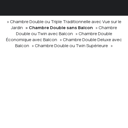
» Chambre Double ou Triple Traditionnelle avec Vue sur le
Jardin
» Chambre Double sans Balcon
» Chambre
Double ou Twin avec Balcon
» Chambre Double
Économique avec Balcon
» Chambre Double Deluxe avec
Balcon
» Chambre Double ou Twin Supérieure
»
Chambre Double Deluxe
» Petite Chambre Double
»
Chambre Double Économique
SHARE
IMPRIMER
CONTACTEZ NOUS
Argonaftes
Hôtel à Firostefani Santorin
Firostefani - 84700 Santorini Greece
Efi Koroniou